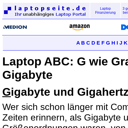
Laptop
3 g
Finanzierung
bei
A
B
C
D
E
F
G
H
I
J
K
Laptop ABC: G wie Gra
Gigabyte
G
igabyte und Gigahert
Wer sich schon länger mit Comp
Zeiten erinnern, als Gigabyte 
Größenordnungen waren, von 