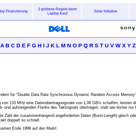
3 goldene Regeln beim
top Finanzierung
Solar Initiative
Laptop Kauf
A
B
C
D
E
F
G
H
I
J
K
L
M
N
O
P
Q
R
S
T
U
V
W
X
Y
Z
sondern für "Double Data Rate Synchronous Dynamic Random Access Memory",
 von 133 MHz eine Datenübertragungsrate von 1,06 GB/s schaffen, leisten d
ab- und aufsteigenden Flanke des Taktsignals übertragen, statt wie bisher nur 
e Zahl der zusammenhängend angeforderten Daten (Burst-Length) gleich oder gr
kt doppelt so schnell.
kamen Ende 1999 auf den Markt.