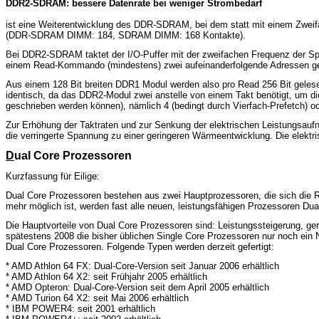
DDR2-SDRAM: bessere Datenrate bei weniger Strombedarf
ist eine Weiterentwicklung des DDR-SDRAM, bei dem statt mit einem Zweif
(DDR-SDRAM DIMM: 184, SDRAM DIMM: 168 Kontakte).
Bei DDR2-SDRAM taktet der I/O-Puffer mit der zweifachen Frequenz der Spe
einem Read-Kommando (mindestens) zwei aufeinanderfolgende Adressen ge
Aus einem 128 Bit breiten DDR1 Modul werden also pro Read 256 Bit geles
identisch, da das DDR2-Modul zwei anstelle von einem Takt benötigt, um d
geschrieben werden können), nämlich 4 (bedingt durch Vierfach-Prefetch) od
Zur Erhöhung der Taktraten und zur Senkung der elektrischen Leistungsau
die verringerte Spannung zu einer geringeren Wärmeentwicklung. Die elektr
D
ual Core Prozessoren
Kurzfassung für Eilige:
Dual Core Prozessoren bestehen aus zwei Hauptprozessoren, die sich die R
mehr möglich ist, werden fast alle neuen, leistungsfähigen Prozessoren D
Die Hauptvorteile von Dual Core Prozessoren sind: Leistungssteigerung, ge
spätestens 2008 die bisher üblichen Single Core Prozessoren nur noch ein 
Dual Core Prozessoren.
Folgende Typen werden derzeit gefertigt:
* AMD Athlon 64 FX: Dual-Core-Version seit Januar 2006 erhältlich
* AMD Athlon 64 X2: seit Frühjahr 2005 erhältlich
* AMD Opteron: Dual-Core-Version seit dem April 2005 erhältlich
* AMD Turion 64 X2: seit Mai 2006 erhältlich
* IBM POWER4: seit 2001 erhältlich