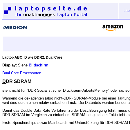
Lap
Laptop ABC:
D wie DDR2, Dual Core
D
isplay:
Siehe
B
ildschirm
Dual Core Prozessoren
D
DR SDRAM
steht nicht für "DDR Sozialistischer Druckraum-ArbeitsMemory" oder so, 
Während die dekadenten (also nicht-DDR) SDRAM-Module bei einer Taktung
wird dies durch einen relativ einfachen Trick: Die Datenbits werden bei der 
Damit das Double Data Rate Verfahren zu der Beschleunigung führt, muss di
DDR-SDRAM im Vergleich zu einfachem SDRAM bei gleichem Takt nicht exa
Erste Speicherchips sowie Mainboards mit Unterstützung für DDR-SDRAM 