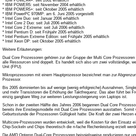
* IBM POWER4+: seit 2002 erhältlich
* IBM POWER5: seit November 2004 erhältlich
* IBM POWER5+: seit Oktober 2005 erhältlich
* IBM PowerPC 970MP: am 6. Juni 2005 vorgestellt
* Intel Core Duo: seit Januar 2006 erhältlich
* Intel Core 2 Duo: seit Juli 2006 erhältlich
* Intel Core 2 Extreme: seit Juli 2006 erhältlich
* Intel Pentium D: seit Frühjahr 2005 erhältlich
* Intel Pentium Extreme Edition: seit Frühjahr 2005 erhältlich
* Intel Xeon DP: seit Oktober 2005 erhältlich
Weitere Erläuterungen:
Dual Core Prozessoren gehören zur der Gruppe der Multi Core Prozessoren -
alle Ressourcen sind doppelt. Es handelt sich also um zwei vollständige, w
Unit (FPU).
Mikroprozessoren mit einem Hauptprozessor bezeichnet man zur Abgrenzu
Prozessor.
Bis 2005 dominierten bis auf wenige (wenig erfolgreiche) Ausnahmen, Sing
und mehr Transistoren die Erhöhung der Taktfrequenz. Das aber führt bei 
einzig gangbare Weg zur weiteren Leistungssteigerung von Laptops ist.
Schon in der zweiten Hälfte des Jahres 2006 begannen Dual Core Prozessoren
bereits ihre Einstiegsmodelle mit Dual Core Prozessoren ausstatten. Somit 
Geburtsstunde der Prozessoren Gültigkeit hatte: Die Kraft der zwei Herzen e
Multicore-Prozessoren wurden entwickelt, weil die Kosten für den Einsatz e
Chip-Sockeln und Chips theoretisch die n-fache Rechenleistung erzielt werde
Die AMD Opteron Dual-Core Prozessoren beispielsweise produzieren nur u