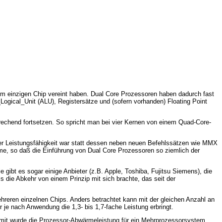
em einzigen Chip vereint haben. Dual Core Prozessoren haben dadurch fast
Logical_Unit (ALU), Registersätze und (sofern vorhanden) Floating Point
prechend fortsetzen. So spricht man bei vier Kernen von einem Quad-Core-
der Leistungsfähigkeit war statt dessen neben neuen Befehlssätzen wie MMX
me, so daß die Einführung von Dual Core Prozessoren so ziemlich der
gibt es sogar einige Anbieter (z.B. Apple, Toshiba, Fujitsu Siemens), die
s die Abkehr von einem Prinzip mit sich brachte, das seit der
ehreren einzelnen Chips. Anders betrachtet kann mit der gleichen Anzahl an
 je nach Anwendung die 1,3- bis 1,7-fache Leistung erbringt.
mit wurde die Prozessor-Abwärmeleistung für ein Mehrprozessorsystem