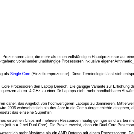
 Prozessoren also, die mehr als einen vollständigen Hauptprozessor auf ein
eitgehend voneinander unabhängige Prozessoren inklusive eigener Arithmetic_
ng als
Single Core
(Einzelkernprozessor). Diese Terminologie lässt sich ents
le Core Prozessoren den Laptop Bereich. Die gängige Variante zur Erhöhung 
Frequenzen ab ca. 4 GHz zu einer für Laptops nicht mehr handhabbaren Abwär
 daher, das Angebot von hochwertigeren Laptops zu dominieren. Mittlerweile 
wird 2006 wahrscheinlich als das Jahr in die Computergeschichte eingehen, al
rsetzt das einzelne Superhirn.
ines einzelnen Chips mit mehreren Ressourcen häufig geringer sind als bei m
n (mit n = 2 bei Dual-Core). Die Praxis erweist, dass ein Dual-Core-Prozessor
nwesentlich mehr Abwärme als ein AMD Opteron mit einem Prozessorkern. Da