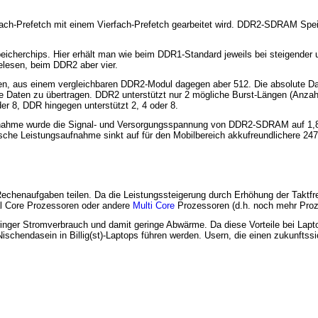
ach-Prefetch mit einem Vierfach-Prefetch gearbeitet wird. DDR2-SDRAM Spei
icherchips. Hier erhält man wie beim DDR1-Standard jeweils bei steigender 
lesen, beim DDR2 aber vier.
en, aus einem vergleichbaren DDR2-Modul dagegen aber 512. Die absolute Da
ie Daten zu übertragen. DDR2 unterstützt nur 2 mögliche Burst-Längen (Anz
er 8, DDR hingegen unterstützt 2, 4 oder 8.
fnahme wurde die Signal- und Versorgungsspannung von DDR2-SDRAM auf 1,8 V
ische Leistungsaufnahme sinkt auf für den Mobilbereich akkufreundlichere 24
echenaufgaben teilen. Da die Leistungssteigerung durch Erhöhung der Taktf
ual Core Prozessoren oder andere
Multi Core
Prozessoren (d.h. noch mehr Proz
ringer Stromverbrauch und damit geringe Abwärme. Da diese Vorteile bei Lapt
Nischendasein in Billig(st)-Laptops führen werden. Usern, die einen zukunfts